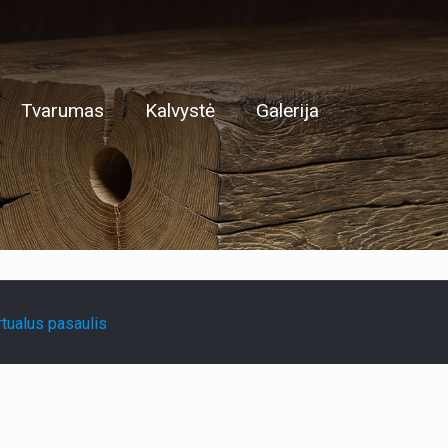
Tvarumas
Kalvystė
Galerija
tualus pasaulis